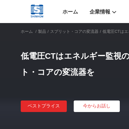
ホーム
企業情報
ホーム
/
製品
/
スプリット・コアの変流器
/
低電圧CTは
低電圧CTはエネルギー監視
ト・コアの変流器を
ベストプライス
今からお話し