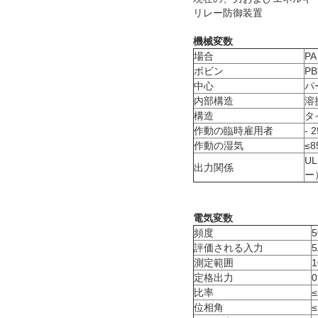
リレー防御装置
機械変数
場合
PA
ボビン
PB
中心
パ
内部構造
溶
構造
タ
作動の臨時雇用者
- 
作動の湿気
≤8
UL
出力関係
ー）
電気変数
頻度
5
評価される入力
5
測定範囲
1
定格出力
比率
≤
位相角
≤