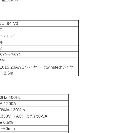
 /UL94-V0
T
ーマロイ
接
イ
25℃~+75℃
5%
1015 20AWGワイヤー（twinstedワイヤ
 2.5m
0Hz-400Hz
A-1200A
0%In-130%In
0.333V （AC）または0-5A
± 0.5%
 ±60min