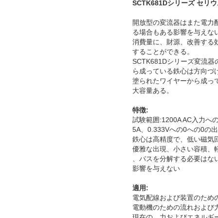
SCTK681Dシリーズ セ
開放型の変流器はまた電力
る場合もある影響を与えな
消費量に、財源、改善する
することができる。
SCTK681Dシリーズ変
ら成っている鉄心は方向づ
塗られたワイヤーから成っ
大容量ある。
特徴:
試験範囲:1200A AC入力への
5A、0.333Vへの0への0の
鉄心は高精度で、低い磁気
優雅な出現、小さい容積、軽量
、バスを分解する必要はな
影響を与えない
適用:
電気配線および装置のため
電動機のための流れおよび
現在の、力およびエネルギ