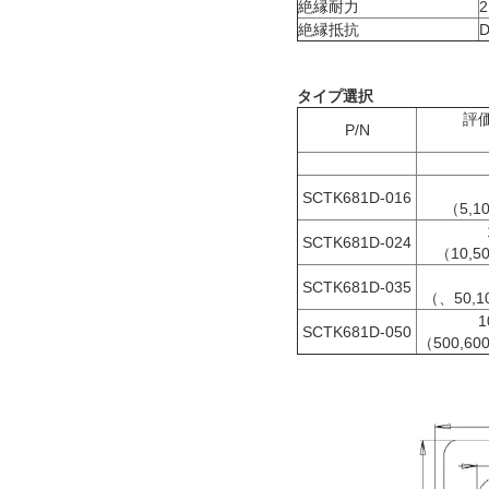
絶縁耐力
2
絶縁抵抗
D
タイプ選択
評
P/N
SCTK681D-016
（5,10
SCTK681D-024
（10,50
SCTK681D-035
（、50,10
1
SCTK681D-050
（500,600