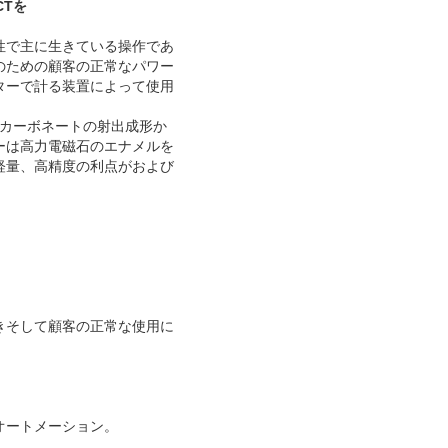
CTを
性で主に生きている操作であ
のための顧客の正常なパワー
ターで計る装置によって使用
ポリカーボネートの射出成形か
ーは高力電磁石のエナメルを
軽量、高精度の利点がおよび
きそして顧客の正常な使用に
オートメーション。