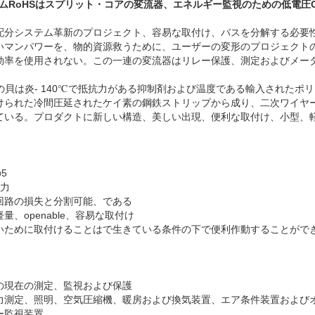
リウムRoHSはスプリット・コアの変流器、エネルギー監視のための低電圧
配分システム革新のプロジェクト、容易な取付け、バスを分解する必要
いマンパワーを、物的資源救うために、ユーザーの変形のプロジェクト
効率を使用されない。この一連の変流器はリレー保護、測定およびメー
流器の貝は炎- 140℃で抵抗力がある抑制剤および温度である輸入された
けられた冷間圧延されたケイ素の鋼鉄ストリップから成り、二次ワイヤ
ている。プロダクトに新しい構造、美しい出現、便利な取付け、小型、
5
出力
回路の損失と分割可能、である
、openable、容易な取付け
いために取付けることはで生きている条件の下で便利作動することがで
の現在の測定、監視および保護
力測定、照明、空気圧縮機、暖房および換気装置、エア条件装置および
ー監視装置