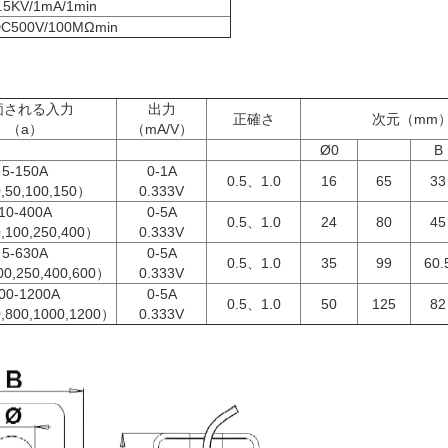
.5KV/1mA/1min
C500V/100MΩmin
価される入力
出力
正確さ
次元（mm
（a）
（mA/V）
Ø0
B
5-150A
0-1A
0.5、1.0
16
65
33
,50,100,150）
0.333V
10-400A
0-5A
0.5、1.0
24
80
45
,100,250,400）
0.333V
5-630A
0-5A
0.5、1.0
35
99
60.
0,250,400,600）
0.333V
00-1200A
0-5A
0.5、1.0
50
125
82
,800,1000,1200）
0.333V