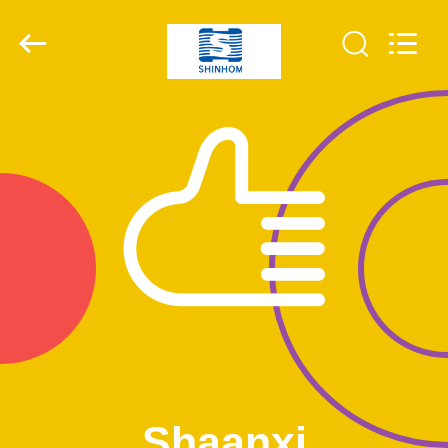
ラ
イ
ヤ
ー.
Copyright
©
2019
家
-
2026
Shaanxi
Shinhom
Enterprise
Co.,Ltd.
製
All
Rights
Reserved.
品
ビ
デ
オ
Shaanxi
私