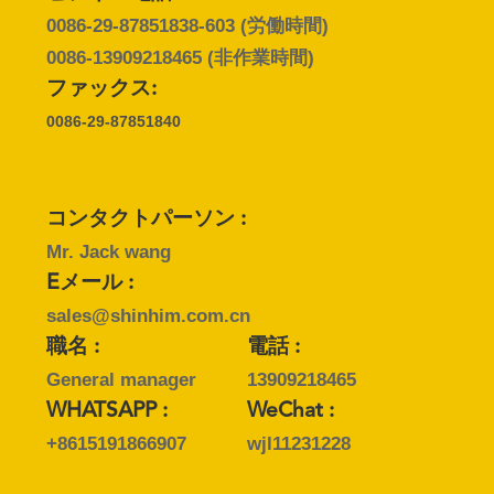
ー
0086-29-87851838-603
(労働時間)
0086-13909218465
(非作業時間)
品
ファックス:
0086-29-87851840
質
管
理
コンタクトパーソン :
Mr. Jack wang
Eメール :
お
sales@shinhim.com.cn
問
職名 :
電話 :
General manager
13909218465
い
WHATSAPP :
WeChat :
合
+8615191866907
wjl11231228
わ