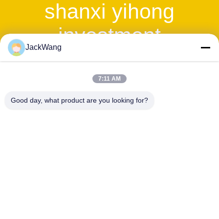
shanxi yihong
せ
investment
ニ
JackWang
management
ュ
co.,ltd
7:11 AM
ー
Good day, what product are you looking for?
ス
ビジネス電話:
86-029-85567685-601
ケ
ファックス:
ー
86-029-85567686
ス
お問い合わせ!
見