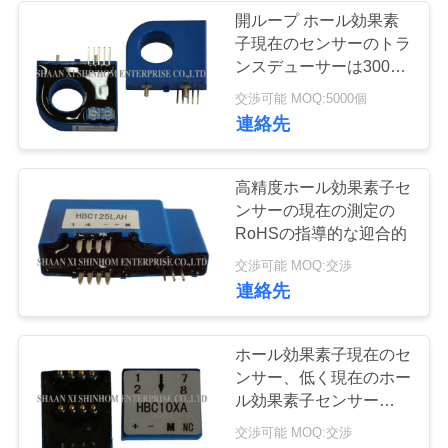
せ
開ループ ホール効果素
子現在のセンサーのトラ
ンスデューサーは300A
ニ
供給電圧24Vを入れまし
交渉可能 MOQ:5000個
た
連絡先
ュ
ー
高精度ホール効果素子セ
ス
ンサーの現在の測定の
RoHSの指導的な迎合的
交渉可能 MOQ:交渉
ケ
連絡先
ー
ホール効果素子現在のセ
ス
ンサー、低く現在のホー
ル効果素子センサーを取
付けるPCB
見
交渉可能 MOQ:交渉