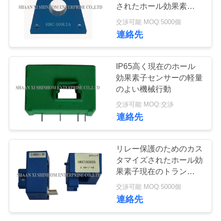
ー
されたホール効果素子基
づいた流れセンサー
交渉可能 MOQ:5000個
連絡先
品
質
IP65高く現在のホール
管
効果素子センサーの軽量
のよい機械行動
理
交渉可能 MOQ:交渉
連絡先
お
リレー保護のためのカス
問
タマイズされたホール効
い
果素子現在のトランスデ
ューサーの高性能
交渉可能 MOQ:5000個
合
連絡先
わ