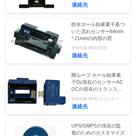
連絡先
た
ち
防水ホール効果素子基づ
に
いた流れセンサー64mm
* 21mmの内部の窓
つ
交渉可能 MOQ:交渉
連絡先
い
て
開ループ ホール効果素
子Dc現在のセンサーAC
工
DCの現在のトランスデ
ューサーのよい直線性
交渉可能 MOQ:ネゴシエーション
場
連絡先
ツ
ア
UPS/SMPSの現在の監
視のためのカスタマイズ