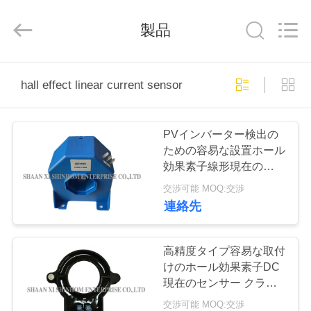
ラ
イ
ヤ
製品
ー.
Copyright
©
2019
家
-
2026
hall effect linear current sensor
Shaanxi
Shinhom
Enterprise
Co.,Ltd.
製
All
Rights
PVインバーター検出の
Reserved.
品
ための容易な設置ホール
効果素子線形現在のセン
サー
交渉可能 MOQ:交渉
ビ
連絡先
デ
オ
高精度タイプ容易な取付
けのホール効果素子DC
現在のセンサー クラン
プ
私
交渉可能 MOQ:交渉