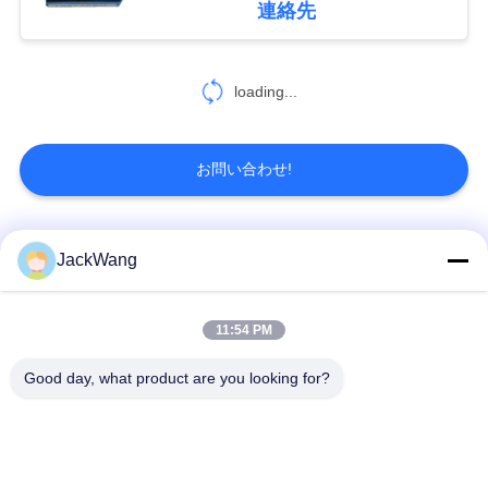
連絡先
積
も
loading...
り
を
お問い合わせ!
依
頼
人気カテゴリ
すべて
JackWang
す
る
スプリット・コアの
11:54 PM
現在の感覚の変圧器
変流器
Good day, what product are you looking for?
地
ホール効果素子現在
高周波トランス
のセンサー
図