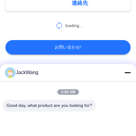
連絡先
積
130% In Measuring
17
Range for ≤ ±10′ Phase
も
Angle Error
loading...
破片誘導器
り
を
お問い合わせ!
依
頼
人気カテゴリ
すべて
JackWang
27
す
る
低周波の変圧器
スプリット・コアの
2:56 AM
現在の感覚の変圧器
変流器
Good day, what product are you looking for?
地
ホール効果素子現在
高周波トランス
のセンサー
図