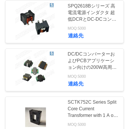
せ
SPQ2618Bシリーズ 高
電流電源インダクタ 超
165
低DCRとDC-DCコンバ
コモンモード チョ
ニ
ーターのための磁気シー
MOQ:5000
ルド
連絡先
ュ
ーク
ー
DC/DCコンバーターお
ス
よびPCBアプリケーシ
ョン向けの200W高周波
UL94V-0準拠平面トラン
47
MOQ:5000
ケ
ス
連絡先
ー
高い現在の力誘導器
SCTK752C Series Split
ス
Core Current
Transformer with 1 A or
5 A Rated Output
見
MOQ:5000
Current and 5% In to