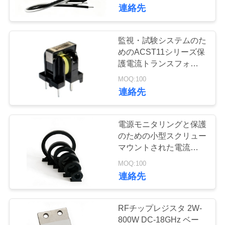
数
連絡先
た
ち
監視・試験システムのた
58
に
めのACST11シリーズ保
護電流トランスフォーマ
高周波トランス
つ
ー
MOQ:100
連絡先
い
て
電源モニタリングと保護
のための小型スクリュー
工
マウントされた電流トラ
32
ンスフォーマーSCTシ
MOQ:100
ホール効果素子現在
場
リーズ0-5000A
連絡先
ツ
のセンサー
ア
RFチップレジスタ 2W-
800W DC-18GHz ベー