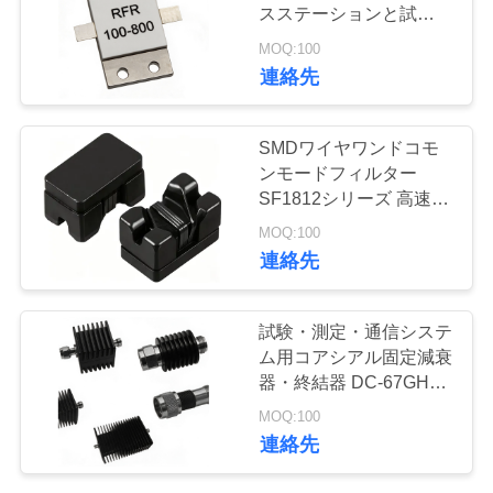
ー
スステーションと試験機
器用
MOQ:100
55
連絡先
品
質
すくい力誘導器
SMDワイヤワンドコモ
管
ンモードフィルター
SF1812シリーズ 高速デ
理
ジタル信号線用インペデ
MOQ:100
ンス80-1000Ω
連絡先
お
56
試験・測定・通信システ
問
ム用コアシアル固定減衰
表面の台紙力誘導器
い
器・終結器 DC-67GHz
2W-1000W
MOQ:100
合
連絡先
わ