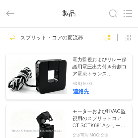
ラ
イ
ヤ
製品
ー.
Copyright
©
2019
家
57
-
2026
スプリット・コアの変流器
Shaanxi
スプリット・コア
Shinhom
Enterprise
Co.,Ltd.
製
All
の変流器
Rights
電力監視およびリレー保
Reserved.
品
護用電圧出力付き分割コ
ア電流トランス
SCTK751ATシリーズ
MOQ:5000
ビ
連絡先
62
デ
オ
モーターおよびHVAC監
現在の感覚の変圧器
視用のスプリットコア
CT SCTK681Aシリーズ
50-2000Hz 広帯域周波
私
交渉可能 MOQ:交渉