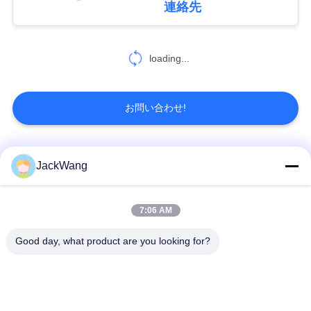
連絡先
積
も
loading...
り
を
お問い合わせ!
依
頼
人気カテゴリ
すべて
JackWang
す
る
スプリット・コアの
7:06 AM
現在の感覚の変圧器
変流器
Good day, what product are you looking for?
地
ホール効果素子現在
高周波トランス
のセンサー
図