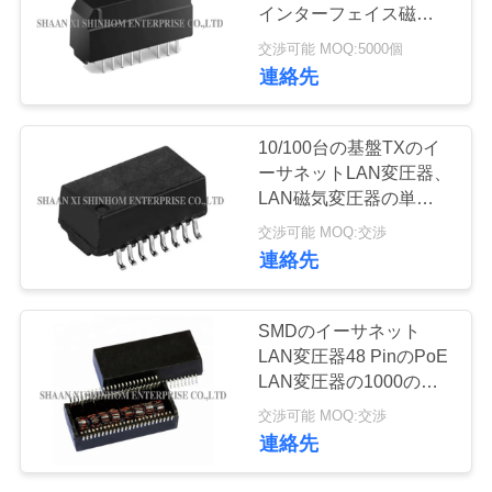
ー
インターフェイス磁気学
モジュール
交渉可能 MOQ:5000個
連絡先
品
質
10/100台の基盤TXのイ
管
ーサネットLAN変圧器、
LAN磁気変圧器の単一の
理
港
交渉可能 MOQ:交渉
連絡先
お
SMDのイーサネット
問
LAN変圧器48 PinのPoE
い
LAN変圧器の1000の基
盤TX
交渉可能 MOQ:交渉
合
連絡先
わ