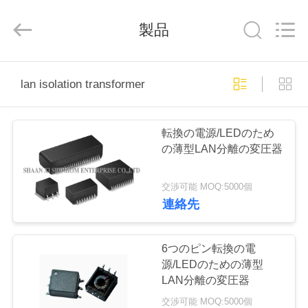
ラ
イ
ヤ
製品
ー.
Copyright
©
2019
家
-
2026
lan isolation transformer
Shaanxi
Shinhom
Enterprise
Co.,Ltd.
製
All
Rights
転換の電源/LEDのため
Reserved.
品
の薄型LAN分離の変圧器
交渉可能 MOQ:5000個
ビ
連絡先
デ
オ
6つのピン転換の電
源/LEDのための薄型
LAN分離の変圧器
私
交渉可能 MOQ:5000個