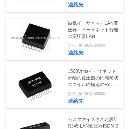
連絡先
た
ち
磁気イーサネットLAN変
に
圧器、イーサネット分離
の変圧器LAN
つ
交渉可能 MOQ:5000個
連絡先
い
て
1500Vrmsイーサネット
分離の変圧器の円環形状
工
のコイルの構造のRoHS
の証明
交渉可能 MOQ:5000個
場
連絡先
ツ
ア
カスタマイズされた設計
RJ45 LAN変圧器ISDN S