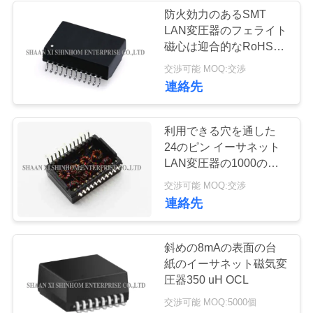
せ
防火効力のあるSMT
LAN変圧器のフェライト
磁心は迎合的なRoHSを
ニ
巻きます
交渉可能 MOQ:交渉
連絡先
ュ
ー
利用できる穴を通した
ス
24のピン イーサネット
LAN変圧器の1000の基
盤T SMT
交渉可能 MOQ:交渉
ケ
連絡先
ー
斜めの8mAの表面の台
ス
紙のイーサネット磁気変
圧器350 uH OCL
見
交渉可能 MOQ:5000個