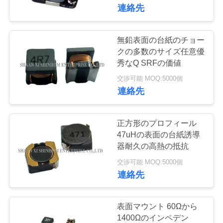
連絡先
た
ち
無鉛表面の台紙のチョー
に
クの多数のサイズ任意優
秀なQ SRFの価値
つ
交渉可能 MOQ:5000個
連絡先
い
て
正方形のプロフィール
47uHの表面の台紙誘導
工
器耐久の高熱の抵抗
交渉可能 MOQ:5000個
場
連絡先
ツ
ア
表面マウント 60Ωから
1400Ωのインペデン