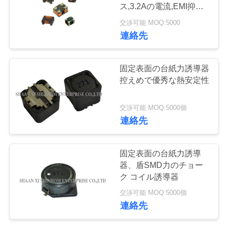
ー
ス,3.2Aの電流,EMI抑制
のためのコンパクト
交渉可能 MOQ:5000
SMDパッケージ
連絡先
品
質
固定表面の台紙力誘導器
管
控えめで優秀な熱安定性
理
交渉可能 MOQ:5000個
連絡先
お
固定表面の台紙力誘導
問
器、盾SMD力のチョー
い
ク コイル誘導器
交渉可能 MOQ:5000個
合
連絡先
わ