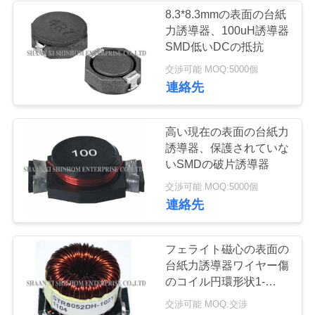
せ
8.3*8.3mmの表面の台紙
力誘導器、100uH誘導器
SMD低いDCの抵抗
ニ
交渉可能 MOQ:5000個
連絡先
ュ
ー
高い現在の表面の台紙力
ス
誘導器、保護されていな
いSMDの破片誘導器
交渉可能 MOQ:5000個
ケ
連絡先
ー
フェライト磁心の表面の
ス
台紙力誘導器ワイヤー傷
のコイル円環形状1-
1000uH
見
交渉可能 MOQ:交渉