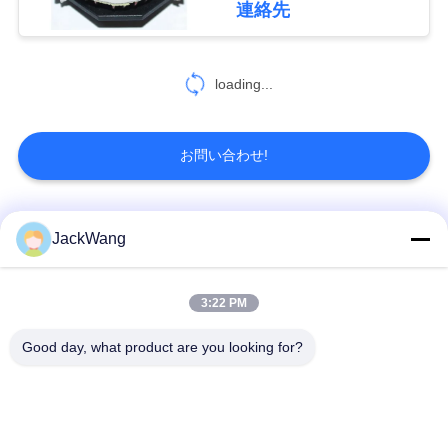
連絡先
積
も
loading...
り
を
お問い合わせ!
依
頼
人気カテゴリ
すべて
JackWang
す
る
スプリット・コアの
3:22 PM
現在の感覚の変圧器
変流器
Good day, what product are you looking for?
地
ホール効果素子現在
高周波トランス
のセンサー
図