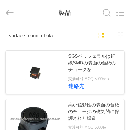
ラ
イ
ヤ
製品
ー.
Copyright
©
2019
家
-
2026
surface mount choke
Shaanxi
Shinhom
Enterprise
Co.,Ltd.
製
All
Rights
SGSペリフェラルは銅
Reserved.
品
線SMDの表面の台紙の
チョークを
交渉可能 MOQ:5000pcs
ビ
連絡先
デ
オ
高い信頼性の表面の台紙
のチョークの磁気的に保
護された構造
私
交渉可能 MOQ:5000個