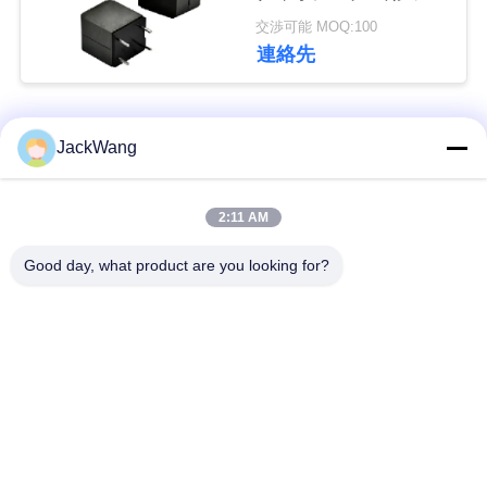
電流電源インダクタ
せ
交渉可能 MOQ:100
連絡先
ニ
ュ
人気カテゴリ
すべて
JackWang
ー
スプリット・コアの
2:11 AM
ス
現在の感覚の変圧器
変流器
Good day, what product are you looking for?
ケ
ホール効果素子現在
高周波トランス
のセンサー
ー
ス
すくい力誘導器
表面の台紙力誘導器
コモンモード チョー
見
高い現在の力誘導器
ク