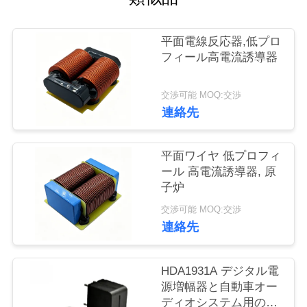
ー
平面電線反応器,低プロ
品
フィール高電流誘導器
質
交渉可能 MOQ:交渉
管
連絡先
理
平面ワイヤ 低プロフィ
ール 高電流誘導器, 原
お
子炉
問
交渉可能 MOQ:交渉
連絡先
い
合
HDA1931A デジタル電
源増幅器と自動車オー
わ
ディオシステム用の高