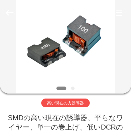
ラ
イ
ヤ
ー.
Copyright
©
2019
家
-
2026
Shaanxi
Shinhom
Enterprise
Co.,Ltd.
製
All
Rights
Reserved.
品
ビ
デ
高い現在の力誘導器
オ
SMDの高い現在の誘導器、平らなワ
イヤー、単一の巻上げ、低いDCRの
私