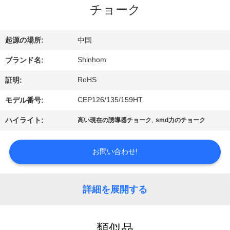
チョーク
た
ち
起源の場所:
中国
に
Shinhom
ブランド名:
つ
RoHS
証明:
い
CEP126/135/159HT
モデル番号:
て
,
ハイライト:
高い現在の誘導器チョーク
smd力のチョーク
工
お問い合わせ!
場
詳細を展開する
ツ
ア
類似品