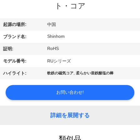
ト・コア
た
ち
起源の場所:
中国
に
Shinhom
ブランド名:
つ
RoHS
証明:
い
モデル番号:
RUシリーズ
て
,
ハイライト:
軟鉄の磁気コア
柔らかい亜鉄酸塩の棒
工
お問い合わせ!
場
詳細を展開する
ツ
ア
類似品