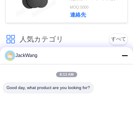
収材料
せ
MOQ:5000
連絡先
ニ
ュ
人気カテゴリ
すべて
ー
JackWang
スプリット・コアの
ス
現在の感覚の変圧器
変流器
8:13 AM
ケ
ホール効果素子現在
高周波トランス
Good day, what product are you looking for?
のセンサー
ー
ス
すくい力誘導器
表面の台紙力誘導器
コモンモード チョー
見
高い現在の力誘導器
ク