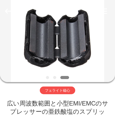
ラ
イ
ヤ
ー.
Copyright
©
2019
家
-
2026
Shaanxi
Shinhom
Enterprise
Co.,Ltd.
製
All
Rights
Reserved.
品
ビ
デ
フェライト磁心
オ
広い周波数範囲と小型EMI/EMCのサ
プレッサーの亜鉄酸塩のスプリッ
私