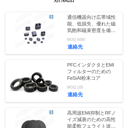
ー
通信機器向け広帯域性
品
能、低損失、優れた磁
気飽和磁束密度を備え
質
たRID高周波フェライ
MOQ:5000
トコア
管
連絡先
理
PFCインダクタとEMI
フィルターのための
お
FeSiAl粉末コア
問
MOQ:100
連絡先
い
合
高周波EMI抑制とRFノ
イズ減衰のための高性
わ
能柔軟フェライト波吸