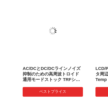
トロ
AC/DCとDC/DCラインノイズ
LCD
ーズ
抑制のための高周波トロイド
タ周辺
通用モードストック TRFシリ
Temp 
ーズ
Mod
リー
ベストプライス