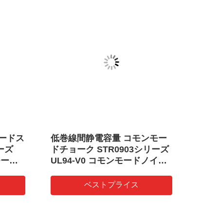
モードス
低巻線間静電容量 コモンモー
SM
ーズ
ドチョーク STR0903シリーズ
ィル
モード
UL94-V0 コモンモードノイズ
インダ
対策用
ベストプライス