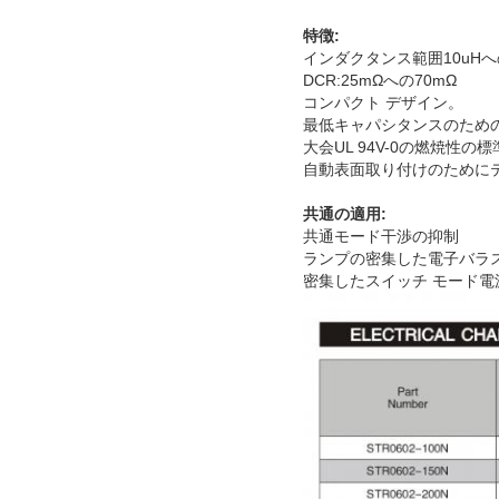
特徴:
インダクタンス範囲10uHへの
DCR:25mΩへの70mΩ
コンパクト デザイン。
最低キャパシタンスのため
大会UL 94V-0の燃焼性の標
自動表面取り付けのために
共通の適用:
共通モード干渉の抑制
ランプの密集した電子バラ
密集したスイッチ モード電