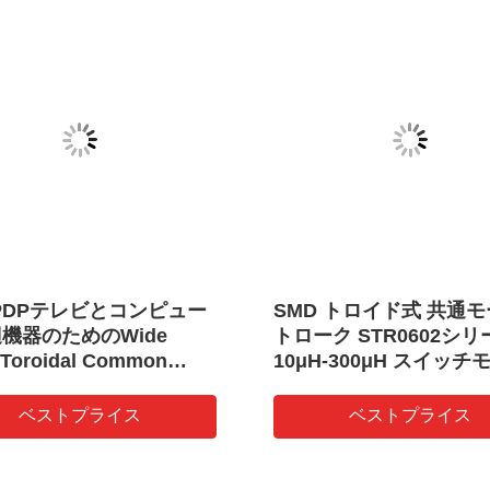
/PDPテレビとコンピュー
SMD トロイド式 共通
機器のためのWide
トローク STR0602シリ
Toroidal Common
10μH-300μH スイッチ
e インデューサー TRFシ
電源用
ズ
ベストプライス
ベストプライス