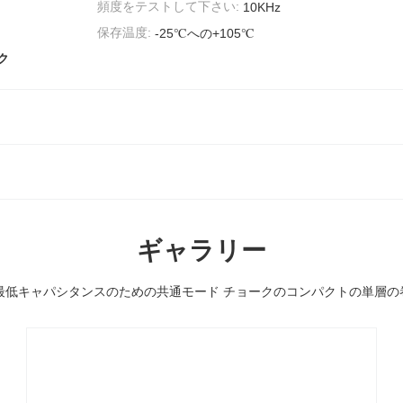
頻度をテストして下さい:
10KHz
保存温度:
-25℃への+105℃
ク
ギャラリー
T最低キャパシタンスのための共通モード チョークのコンパクトの単層の