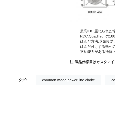
最高IDC:重ねられ
RDC:QuadTechの1880
はんだ方法:蒸気段階
はんだ付けする熱への抵
支払能力がある抵抗:MI
注:製品仕様書はカスタマ
タグ:
common mode power line choke
c