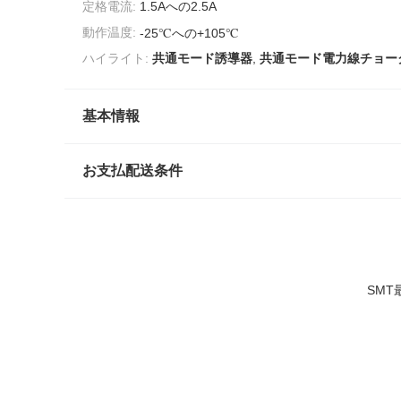
定格電流:
1.5Aへの2.5A
動作温度:
-25℃への+105℃
ハイライト:
共通モード誘導器
,
共通モード電力線チョー
基本情報
お支払配送条件
SM