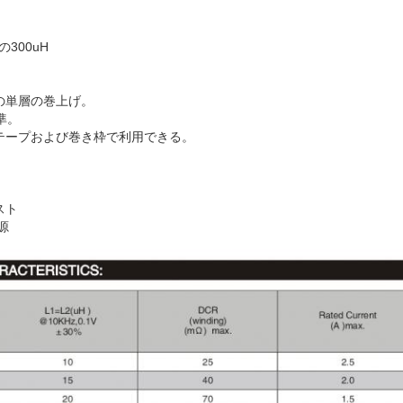
300uH
の単層の巻上げ。
準。
テープおよび巻き枠で利用できる。
スト
源