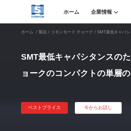
ホーム
企業情報
ホーム
/
製品
/
コモンモード チョーク
/
SMT最低キャパ
SMT最低キャパシタンスのた
ョークのコンパクトの単層の
ベストプライス
今からお話し