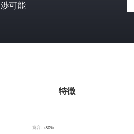
交渉可能
格
特徴
寛容:
±30%