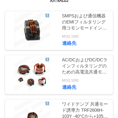
ー
SMPSおよび通信機器
品
のEMIフィルタリング
用コモンモードインダ
質
クタ SQ2516-6R8Y
MOQ:1000
管
連絡先
理
AC/DCおよびDC/DCラ
インフィルタリングの
お
ための高電流共通モー
ドストック TRFシリー
問
MOQ:1000
ズ
連絡先
い
合
ワイドテンプ 共通モー
ド誘導力 TRF2606H-
わ
103Y -40°Cから+105°C