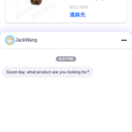
自動車電子機器および
せ
MOQ:5000
産業制御用
連絡先
ニ
ュ
人気カテゴリ
すべて
JackWang
ー
スプリット・コアの
9:57 PM
ス
現在の感覚の変圧器
変流器
Good day, what product are you looking for?
ケ
ホール効果素子現在
高周波トランス
のセンサー
ー
ス
すくい力誘導器
表面の台紙力誘導器
コモンモード チョー
見
高い現在の力誘導器
ク