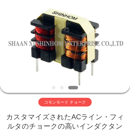
ラ
イ
ヤ
ー.
Copyright
©
2019
家
-
2026
Shaanxi
Shinhom
Enterprise
Co.,Ltd.
製
All
Rights
Reserved.
品
ビ
デ
コモンモード チョーク
オ
カスタマイズされたACライン・フィ
ルタのチョークの高いインダクタン
私