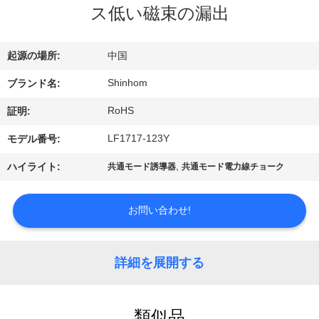
ス低い磁束の漏出
た
ち
起源の場所:
中国
に
Shinhom
ブランド名:
つ
RoHS
証明:
い
LF1717-123Y
モデル番号:
て
,
ハイライト:
共通モード誘導器
共通モード電力線チョーク
工
お問い合わせ!
場
詳細を展開する
ツ
ア
類似品